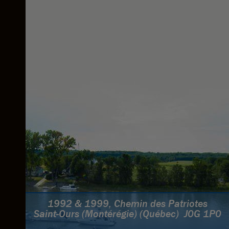
1992 & 1999, Chemin des Patriotes
Saint-Ours (Montérégie) (Québec) J0G 1P0