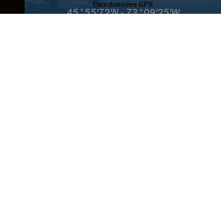
Coordonnées GPS
45°55'72'N - 73°09'25'W
Camping et Marina
450-785-2272
Canal
VHF 71
Mécanique, magasin
et entreposage
450-785-5566
Restaurant