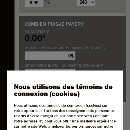
%
COMBIEN PUIS-JE PAYER?
FINANCEMENT
0.00
$
BUDGET POUR VOS
VERSEMENTS MENSUELS
$
VERSEMENT INITIAL OU
VALEUR D'ÉCHANGE
$
TAUX D'INTÉRÊT
ANNUEL
DURÉE
(MOIS)
Nous utilisons des témoins de
%
connexion (cookies)
Nous utilisons des témoins de connexion (cookies) sur
votre appareil et traitons des renseignements personnels
relatifs à votre navigation sur notre site Web (incluant
votre adresse IP) pour vous offrir une meilleure expérience
sur notre site Web, améliorer les performances sur notre