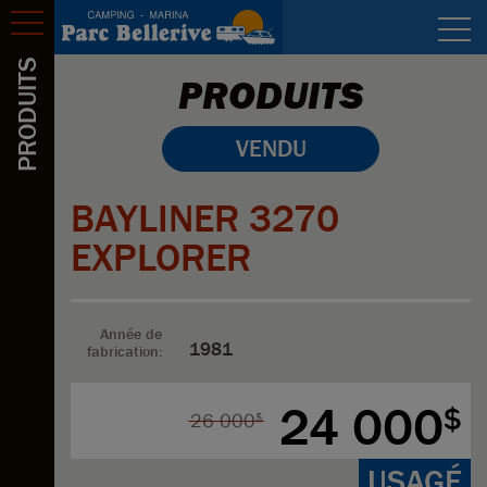
Activités
Réservation
PRODUITS
PRODUITS
Tarifs
VENDU
Photos
BAYLINER 3270
Plan
EXPLORER
Emploi
Nous joindre
Année de
1981
fabrication:
24 000
$
26 000
$
USAGÉ