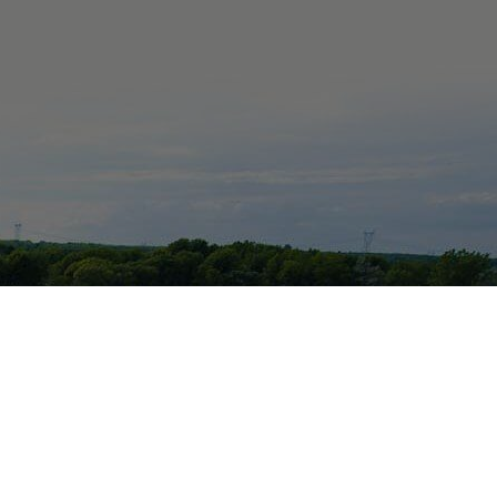
des Patriotes
(Québec) J0G 1P0
GPS
°09'25'W