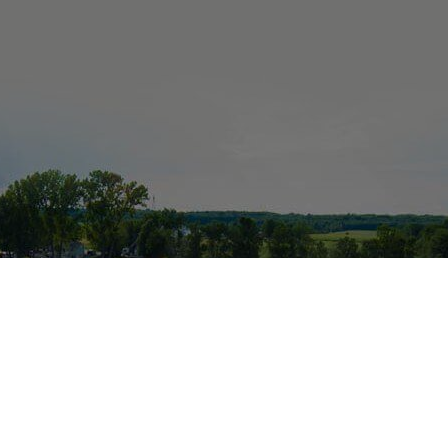
1992 & 1999, Chemin 
Saint-Ours (Montérégie) 
Coordonnées 
45°55'72'N - 73