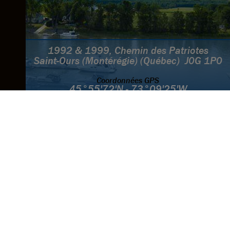
1992 & 1999, Chemin des Patriotes
Saint-Ours (Montérégie) (Québec) J0G 1P0
Coordonnées GPS
45°55'72'N - 73°09'25'W
Camping et Marina
450-785-2272
Canal
VHF 71