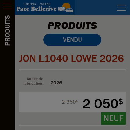
Activités
Réservation
PRODUITS
PRODUITS
Tarifs
VENDU
Photos
JON L1040 LOWE 2026
Plan
Emploi
Année de
2026
Nous joindre
fabrication:
2 050
$
2 350
$
NEUF