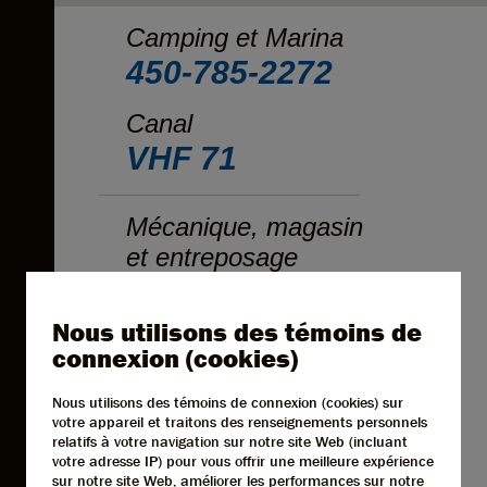
Camping et Marina
450-785-2272
Canal
VHF 71
Mécanique, magasin
et entreposage
450-785-5566
Nous utilisons des témoins de
Restaurant
connexion (cookies)
450-785-2246
Nous utilisons des témoins de connexion (cookies) sur
votre appareil et traitons des renseignements personnels
Numéro d'enregistrement
relatifs à votre navigation sur notre site Web (incluant
votre adresse IP) pour vous offrir une meilleure expérience
199452
sur notre site Web, améliorer les performances sur notre