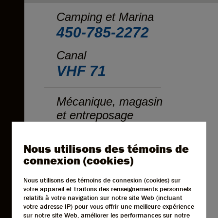
Camping et Marina
450-785-2272
Canal
VHF 71
Mécanique, magasin
et entreposage
450-785-5566
Nous utilisons des témoins de
Restaurant
connexion (cookies)
450-785-2246
Nous utilisons des témoins de connexion (cookies) sur
votre appareil et traitons des renseignements personnels
Numéro d'enregistrement
relatifs à votre navigation sur notre site Web (incluant
votre adresse IP) pour vous offrir une meilleure expérience
199452
sur notre site Web, améliorer les performances sur notre