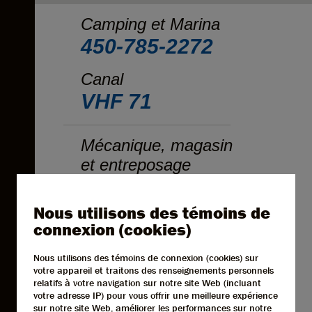
Camping et Marina
450-785-2272
Canal
VHF 71
Mécanique, magasin
et entreposage
450-785-5566
Nous utilisons des témoins de
Restaurant
connexion (cookies)
450-785-2246
Nous utilisons des témoins de connexion (cookies) sur
votre appareil et traitons des renseignements personnels
Numéro d'enregistrement
relatifs à votre navigation sur notre site Web (incluant
votre adresse IP) pour vous offrir une meilleure expérience
199452
sur notre site Web, améliorer les performances sur notre