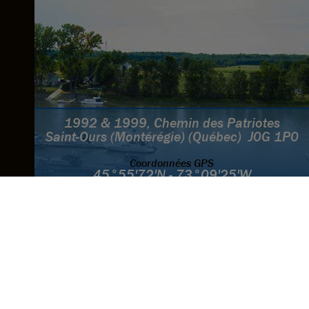
1992 & 1999, Chemin des Patriotes
Saint-Ours (Montérégie) (Québec) J0G 1P0
Coordonnées GPS
45°55'72'N - 73°09'25'W
Camping et Marina
450-785-2272