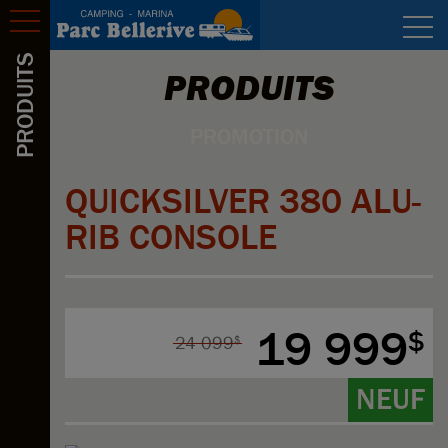
Activités
Réservation
PRODUITS
PRODUITS
Tarifs
PROMOTION
Photos
QUICKSILVER 380 ALU-
Plan
RIB CONSOLE
Emploi
Nous joindre
19 999
$
24 099
$
NEUF